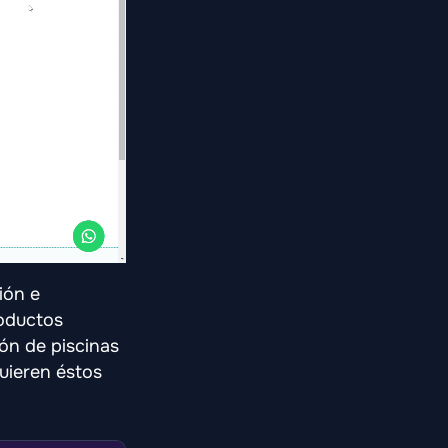
ión e
roductos
ión de piscinas
uieren éstos